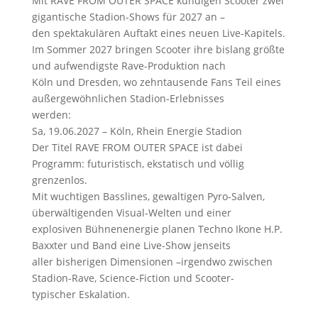
Mit RAVE FROM OUTER SPACE kündigen Scooter zwei
gigantische Stadion-Shows für 2027 an –
den spektakulären Auftakt eines neuen Live-Kapitels.
Im Sommer 2027 bringen Scooter ihre bislang größte
und aufwendigste Rave-Produktion nach
Köln und Dresden, wo zehntausende Fans Teil eines
außergewöhnlichen Stadion-Erlebnisses
werden:
Sa, 19.06.2027 – Köln, Rhein Energie Stadion
Der Titel RAVE FROM OUTER SPACE ist dabei
Programm: futuristisch, ekstatisch und völlig
grenzenlos.
Mit wuchtigen Basslines, gewaltigen Pyro-Salven,
überwältigenden Visual-Welten und einer
explosiven Bühnenenergie planen Techno Ikone H.P.
Baxxter und Band eine Live-Show jenseits
aller bisherigen Dimensionen –irgendwo zwischen
Stadion-Rave, Science-Fiction und Scooter-
typischer Eskalation.