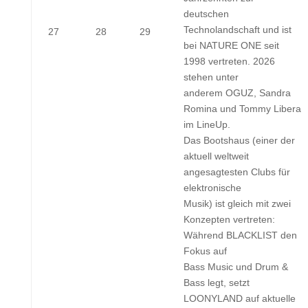
deutschen
Technolandschaft und ist
27.
28.
29.
27
28
29
bei NATURE ONE seit
Juli
Juli
Juli
1998 vertreten. 2026
2026
2026
2026
stehen unter
anderem OGUZ, Sandra
Romina und Tommy Libera
im LineUp.
Das Bootshaus (einer der
aktuell weltweit
angesagtesten Clubs für
elektronische
Musik) ist gleich mit zwei
Konzepten vertreten:
Während BLACKLIST den
Fokus auf
Bass Music und Drum &
Bass legt, setzt
LOONYLAND auf aktuelle