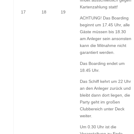
findet ausschließlich gegen
Kartenzahlung statt!
17.
18.
19.
17
18
19
ACHTUNG! Das Boarding
August
August
August
beginnt um 17.45 Uhr, alle
2026
2026
2026
Gäste müssen bis 18.30
am Anleger sein ansonsten
kann die Mitnahme nicht
garantiert werden.
Das Boarding endet um
18.45 Uhr.
Das Schiff kehrt um 22 Uhr
an den Anleger zurück und
bleibt dann dort liegen, die
Party geht im großen
Clubbereich unter Deck
weiter.
Um 0.30 Uhr ist die
Veranstaltung zu Ende.