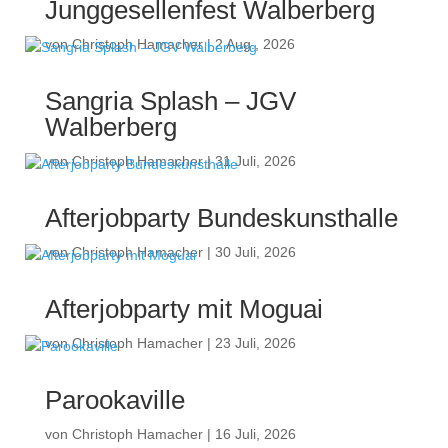
Junggesellenfest Walberberg
von
Christoph Hamacher
|
2 Aug., 2026
Sangria Splash – JGV
Walberberg
von
Christoph Hamacher
|
31 Juli, 2026
Afterjobparty Bundeskunsthalle
von
Christoph Hamacher
|
30 Juli, 2026
Afterjobparty mit Moguai
von
Christoph Hamacher
|
23 Juli, 2026
Parookaville
von
Christoph Hamacher
|
16 Juli, 2026