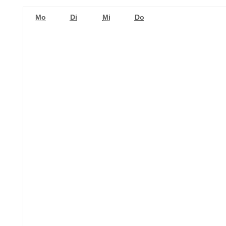
Montag
Dienstag
Mittwoch
Donnerstag
Mo
Di
Mi
Do