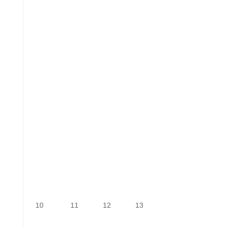
10.
11.
12.
13.
10
11
12
13
August
August
August
August