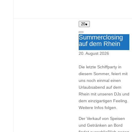
20.
(1
20
●
August
Veranstaltung)
2026
Close
Summerclosing
auf dem Rhein
20. August 2026
Die letzte Schiffparty in
diesem Sommer, feiert mit
uns noch einmal einen
Urlaubsabend auf dem
Rhein mit unseren DJs und
dem einzigartigen Feeling.
Weitere Infos folgen.
Der Verkauf von Speisen
und Getränken an Bord