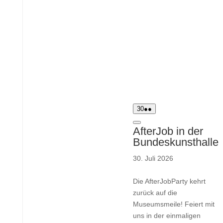
30.
(2
30
●●
Juli
Veranstaltungen)
2026
Close
AfterJob in der
Bundeskunsthalle
30. Juli 2026
Die AfterJobParty kehrt
zurück auf die
Museumsmeile! Feiert mit
uns in der einmaligen