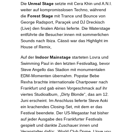
Die
Unreal Stage
setzte mit Cera Khin und A.N.I.
weiter auf kompromisslosen Techno, während
die
Forest Stage
mit Trance und Bounce von
George Radsport, Paraçek und DJ Dreckisch
(Live) den finalen Abriss lieferte. Die Waterstage
entführte die Besucher:innen mit sommerlichen
Sounds nach Ibiza. Cässö war das Highlight im
House of Remix,
Auf der
Indoor Mainstage
starteten Lovra und
Swimming Paul in den letzten Festivaltag, bevor
Steve Angello das Stadion mit monumentalen
EDM-Momenten übernahm. Popstar Bebe
Rexha brachte internationale Chartpower nach
Frankfurt und gab einen Vorgeschmack auf ihr
viertes Studioalbum, „Dirty Blonde“, das am 12.
Juni erscheint. Im Anschluss lieferte Steve Aoki
ein krachendes Closing-Set, mit dem er das
Festival beendete. Der US-Megastar hat bisher
auf jeder Ausgabe des Frankfurter Festivals
gespielt und dankte Zuschauer:innen und
Veranstalter dafür: „World Club Dome, I love you