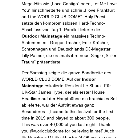
Mega-Hits wie „Loco Contigo“ oder „Let Me Love
You“ hinschmetterte und schrie „I love Frankfurt
and the WORLD CLUB DOME“. Holy Priest
setzte den kompromisslosen Hard-Techno-
Abschluss von Tag 1. Parallel lieferte die
Outdoor Mainstage
ein massives Techno-
Statement mit Gregor Tresher, Felix Kröcher,
Schrotthagen und Deutschlands DJ-Megastar
Lilly Palmer, die erstmals ihre neue Single „Stiller
Traum“ präsentierte.
Der Samstag zeigte die ganze Bandbreite des
WORLD CLUB DOME. Auf der
Indoor
Mainstage
eskalierte Resident Le Shuuk. Für
UK-Star James Hype, der als erster House
Headliner auf der Hauptbühne ein brachiales Set
ablieferte, war der Auftritt etwas ganz
Besonderes: „I came to this festival for the first
time in 2019 and played to about 300 people.
This was over 40,000 of you last night. Thank
you @worldclubdome for believing in me!” Auch
für Brasiliens DJ Blockbuster ALOK war die erste