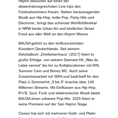
Hejmo Besucher auf eines der
abwechslunsgreichsten Line-Ups des
Festivalsommers freuen. Neben herausragender
Musik aus Hip-Hop, Indie-Pop, Party-Hits und
Electronic, bringt das schönste Wohlfühlfestival
in NRW beste Urban Art und köstliches Street
Food aus aller Welt an den Airport Weeze.
BAUSA gehört zu den einflussreichsten
Künstlern Deutschlands. Seit seinem
Debütalbum „Dreifarbenhaus“ (2017) feiert er
große Erfolge: von seinem Diamant-Hit „Was du
Liebe nennst“ bis hin zu Kollaborationen mit RIN,
Summer Cem und Bonez MC. Auch seine
Zusammenarbeit mit SIRA und badchieff für den
Platz-1-Sommerhit „9 bis 9“ brachte über 140
Millionen Streams. Mit Einflüssen aus Hip-Hop,
R’n’B, Soul, Funk und elektronischer Musik bietet
BAUSA einen urbanen Pop-Mix. 2025 feiert er
seine Premiere auf der San Hejmo Stage.
Clueso hat sich mit mehreren Gold- und Platin-