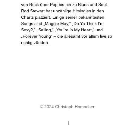
von Rock über Pop bis hin zu Blues und Soul.
Rod Stewart hat unzählige Hitsingles in den
Charts platziert. Einige seiner bekanntesten
Songs sind „Maggie May,“ „Do Ya Think I’m
Sexy?,“ „Sailing,“ „You’re in My Heart,“ und
„Forever Young“ – die allesamt vor allem live so
richtig zünden.
© 2024 Christoph Hamacher
Datenschutz
|
Impressum