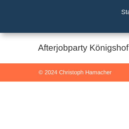
St
Afterjobparty Königshof
© 2024 Christoph Hamacher