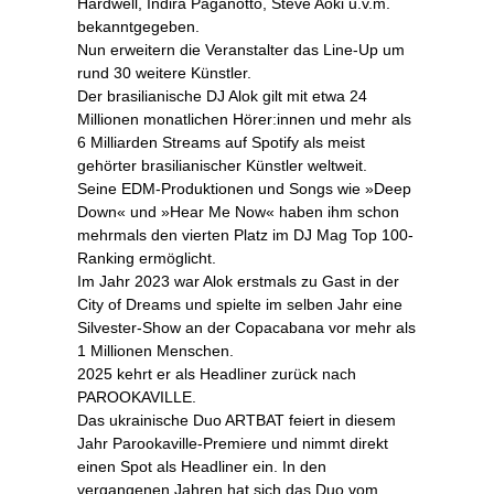
Hardwell, Indira Paganotto, Steve Aoki u.v.m.
bekanntgegeben.
Nun erweitern die Veranstalter das Line-Up um
rund 30 weitere Künstler.
Der brasilianische DJ Alok gilt mit etwa 24
Millionen monatlichen Hörer:innen und mehr als
6 Milliarden Streams auf Spotify als meist
gehörter brasilianischer Künstler weltweit.
Seine EDM-Produktionen und Songs wie »Deep
Down« und »Hear Me Now« haben ihm schon
mehrmals den vierten Platz im DJ Mag Top 100-
Ranking ermöglicht.
Im Jahr 2023 war Alok erstmals zu Gast in der
City of Dreams und spielte im selben Jahr eine
Silvester-Show an der Copacabana vor mehr als
1 Millionen Menschen.
2025 kehrt er als Headliner zurück nach
PAROOKAVILLE.
Das ukrainische Duo ARTBAT feiert in diesem
Jahr Parookaville-Premiere und nimmt direkt
einen Spot als Headliner ein. In den
vergangenen Jahren hat sich das Duo vom