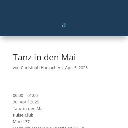
Tanz in den Mai
von
Christoph Hamacher
|
Apr. 5, 2025
Tanz
00:00
–
01:00
in
30. April 2025
den
Tanz in den Mai
Mai
Pulse Club
Markt 37