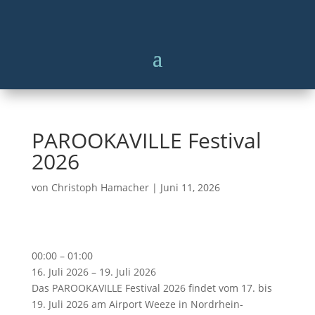
PAROOKAVILLE Festival
2026
von
Christoph Hamacher
|
Juni 11, 2026
PAROOKAVILLE
00:00
–
01:00
Festival
16. Juli 2026
–
19. Juli 2026
2026
Das PAROOKAVILLE Festival 2026 findet vom 17. bis
19. Juli 2026 am Airport Weeze in Nordrhein-