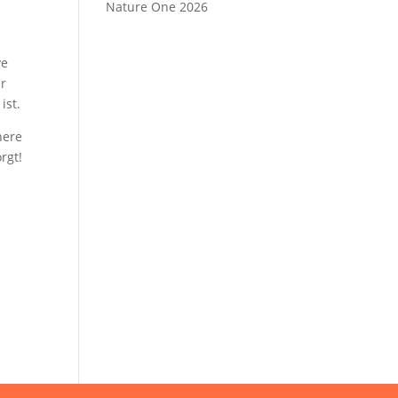
Nature One 2026
ve
er
ist.
here
rgt!