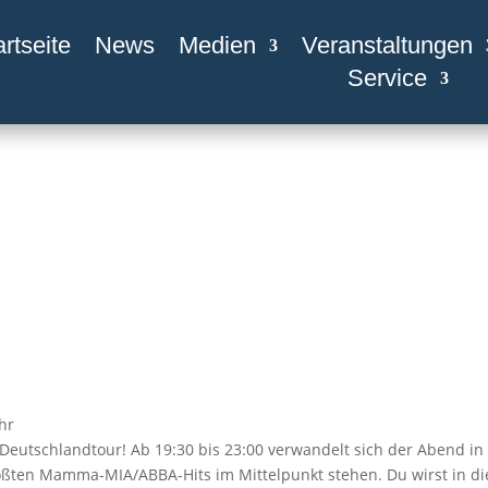
artseite
News
Medien
Veranstaltungen
Service
hr
Deutschlandtour! Ab 19:30 bis 23:00 verwandelt sich der Abend in
ößten Mamma-MIA/ABBA-Hits im Mittelpunkt stehen. Du wirst in di