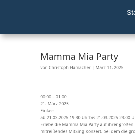
St
Mamma Mia Party
von
Christoph Hamacher
|
März 11, 2025
Mamma
00:00
–
01:00
Mia
21. März 2025
Party
Einlass
ab 21.03.2025 19:30 Uhr
bis 21.03.2025 23:00 U
Erlebe die Mamma Mia Party auf ihrer großen 
mitreißendes MitSing-Konzert, bei dem die gr