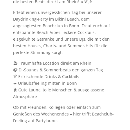
die besten Beats direkt am Rhein! ☀️🍹🎶
by
AfterJobParty
Erlebt einen unvergesslichen Tag bei unserer
Daydrinking-Party im Bikini Beach, dem
angesagtesten Beachclub in Bonn. Freut euch auf
entspannte Beach-Vibes, leckere Cocktails,
eisgekühlte Getränke und unsere DJs, die mit den
besten House-, Charts- und Summer-Hits für die
perfekte Stimmung sorgt.
🏖️ Traumhafte Location direkt am Rhein
🎧 DJ-Sounds & Sommerbeats den ganzen Tag
🍹 Erfrischende Drinks & Cocktails
☀️ Urlaubsfeeling mitten in Bonn
🕺 Gute Laune, tolle Menschen & ausgelassene
Atmosphäre
Ob mit Freunden, Kollegen oder einfach zum
Genießen des Wochenendes – hier trifft Beachclub-
Feeling auf Partylaune.