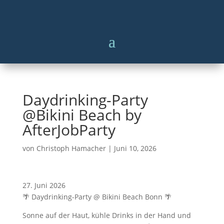
Daydrinking-Party
@Bikini Beach by
AfterJobParty
von
Christoph Hamacher
|
Juni 10, 2026
Daydrinking-
27. Juni 2026
Party
🌴 Daydrinking-Party @ Bikini Beach Bonn 🌴
@Bikini
Sonne auf der Haut, kühle Drinks in der Hand und
Beach