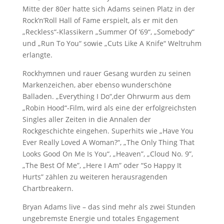
Mitte der 80er hatte sich Adams seinen Platz in der
Rock’n’Roll Hall of Fame erspielt, als er mit den
„Reckless“-Klassikern „Summer Of ‘69“, „Somebody“
und „Run To You“ sowie „Cuts Like A Knife“ Weltruhm
erlangte.
Rockhymnen und rauer Gesang wurden zu seinen
Markenzeichen, aber ebenso wunderschöne
Balladen. „Everything I Do“,der Ohrwurm aus dem
„Robin Hood“-Film, wird als eine der erfolgreichsten
Singles aller Zeiten in die Annalen der
Rockgeschichte eingehen. Superhits wie „Have You
Ever Really Loved A Woman?“, „The Only Thing That
Looks Good On Me Is You“, „Heaven”, „Cloud No. 9”,
„The Best Of Me”, „Here I Am” oder “So Happy It
Hurts” zählen zu weiteren herausragenden
Chartbreakern.
Bryan Adams live – das sind mehr als zwei Stunden
ungebremste Energie und totales Engagement