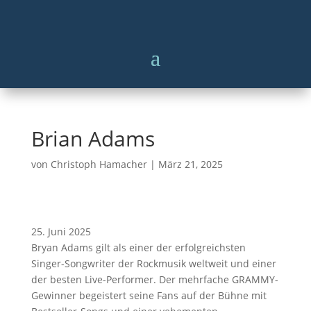
Brian Adams
von
Christoph Hamacher
|
März 21, 2025
Brian
25. Juni 2025
Adams
Bryan Adams gilt als einer der erfolgreichsten
Singer-Songwriter der Rockmusik weltweit und einer
der besten Live-Performer. Der mehrfache GRAMMY-
Gewinner begeistert seine Fans auf der Bühne mit