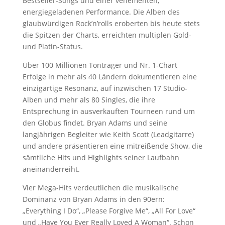
Bestseller-Songs und einer vehementen,
energiegeladenen Performance. Die Alben des
glaubwürdigen Rock’n’rolls eroberten bis heute stets
die Spitzen der Charts, erreichten multiplen Gold-
und Platin-Status.
Über 100 Millionen Tonträger und Nr. 1-Chart
Erfolge in mehr als 40 Ländern dokumentieren eine
einzigartige Resonanz, auf inzwischen 17 Studio-
Alben und mehr als 80 Singles, die ihre
Entsprechung in ausverkauften Tourneen rund um
den Globus findet. Bryan Adams und seine
langjährigen Begleiter wie Keith Scott (Leadgitarre)
und andere präsentieren eine mitreißende Show, die
sämtliche Hits und Highlights seiner Laufbahn
aneinanderreiht.
Vier Mega-Hits verdeutlichen die musikalische
Dominanz von Bryan Adams in den 90ern:
„Everything I Do“, „Please Forgive Me“, „All For Love“
und „Have You Ever Really Loved A Woman“. Schon