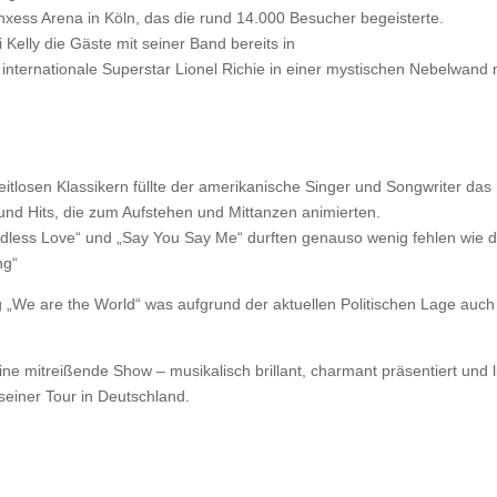
nxess Arena in Köln, das die rund 14.000 Besucher begeisterte.
 Kelly die Gäste mit seiner Band bereits in
nternationale Superstar Lionel Richie in einer mystischen Nebelwand 
itlosen Klassikern füllte der amerikanische Singer und Songwriter das
nd Hits, die zum Aufstehen und Mittanzen animierten.
Endless Love“ und „Say You Say Me“ durften genauso wenig fehlen wie
ng“
lg „We are the World“ was aufgrund der aktuellen Politischen Lage au
ne mitreißende Show – musikalisch brillant, charmant präsentiert und l
seiner Tour in Deutschland.